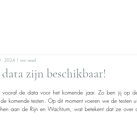
Home
PADA-ICofA
Nieuws
Contact
1, 2024
1 min read
data zijn beschikbaar!
 vooraf de data voor het komende jaar. Zo ben jij op d
n de komende testen. Op dit moment voeren we de testen uit
lphen aan de Rijn en Wachtum, wat betekent dat ze over de