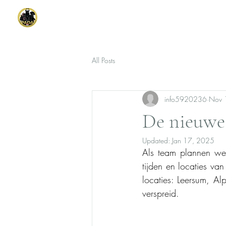
Stichting PADA
Nederland
All Posts
info5920236
Nov 
De nieuwe 
Updated:
Jan 17, 2025
Als team plannen we
tijden en locaties va
locaties: Leersum, A
verspreid. 