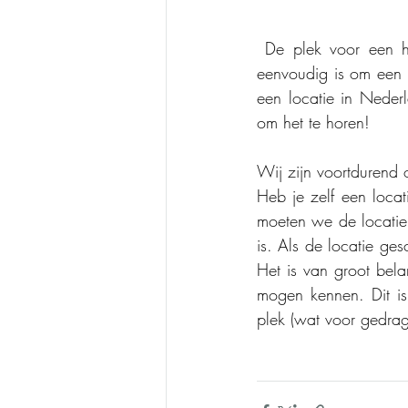
 De plek voor een honden PADA-test moet aan diverse vereisten voldoen, waardoor het niet 
eenvoudig is om een g
een locatie in Nederl
om het te horen!
Wij zijn voortdurend 
Heb je zelf een locat
moeten we de locatie
is. Als de locatie ges
Het is van groot bela
mogen kennen. Dit i
plek (wat voor gedra