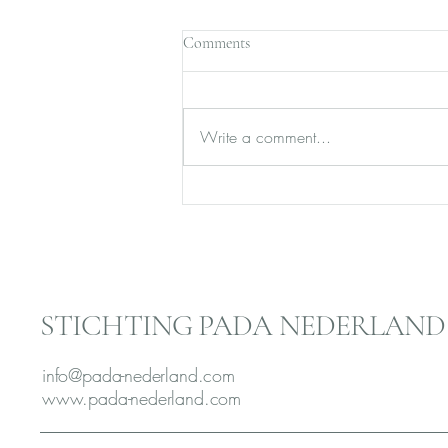
Comments
Write a comment...
Karaktertest uit 11 katten
uitgevoerd.
STICHTING PADA NEDERLAND
info@pada-nederland.com
www.pada-nederland.com